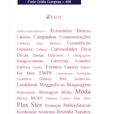
Acessórios
Beleza
#JuntasSomosMaiores
Campanhas
Comemorações
Cabelos
Cosméticos
Conheça seus direitos
Curiosidades
Dica
Culinária
Cultura
Dicas
Dietas Delivery
e Obrigações
Emagrecimento
Entrevista
Esmaltes
Eventos
Estética
Fantasia
evento
Filmes
FWPS
For Men
Gestação
Gastronomia
Glossy Box
GlamBox
JardimChic
Lookbook
Maggníficas
Maquiagem
Moda
Mensagem
Mídia
Maternidade
NEWS
Música
Paloma Castro
Plus Dize
Plus Size
Publieditorial
Promoção
Resenha
Sapatos
Reeducação Alimentar