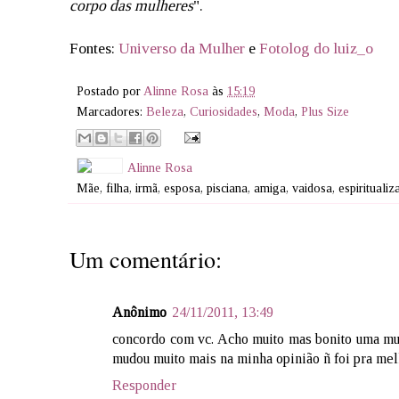
corpo das mulheres
".
Fontes:
Universo da Mulher
e
Fotolog do luiz_o
Postado por
Alinne Rosa
às
15:19
Marcadores:
Beleza
,
Curiosidades
,
Moda
,
Plus Size
Alinne Rosa
Mãe, filha, irmã, esposa, pisciana, amiga, vaidosa, espiritual
Um comentário:
Anônimo
24/11/2011, 13:49
concordo com vc. Acho muito mas bonito uma mul
mudou muito mais na minha opinião ñ foi pra melho
Responder