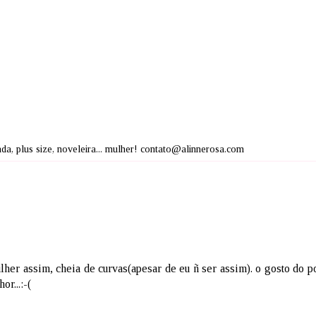
izada, plus size, noveleira... mulher! contato@alinnerosa.com
her assim, cheia de curvas(apesar de eu ñ ser assim). o gosto do p
r...:-(