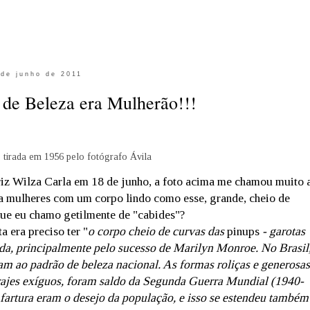
 de junho de 2011
 de Beleza era Mulherão!!!
 tirada em 1956 pelo fotógrafo Ávila
triz Wilza Carla em 18 de junho, a foto acima me chamou muito 
a mulheres com um corpo lindo como esse, grande, cheio de
 que eu chamo getilmente de "cabides"?
a era preciso ter "
o corpo cheio de curvas das
pinups
- garotas
da, principalmente pelo sucesso de Marilyn Monroe. No Brasil
am ao padrão de beleza nacional. As formas roliças e generosas
rajes exíguos, foram saldo da Segunda Guerra Mundial (1940-
 fartura eram o desejo da população, e isso se estendeu também