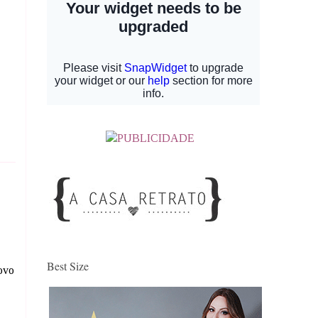
Best Size
ovo