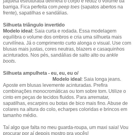
jaqueta estruturada delineia o corpo e reduz o volume da
barriga. Fica perfeita com
peep toes
(sapatos abertos na
frente), sapatilhas e sandálias.
Silhueta triângulo invertido
Modelo ideal:
Saia curta e rodada. Essa modelagem
equilibra o volume dos ombros e cria uma silhueta mais
curvilínea. Já o comprimento curto alonga o visual. Use com
blusas mais justas, cores neutras, blazers e casaquinhos
acinturados. Nos pés, sandálias de salto alto ou
ankle
boots
.
Silhueta ampulheta - eu, eu, eu o/
Modelo ideal
: Saia longa jeans.
Aposte em blusas levemente acinturadas. Prefira
combinações monocromáticas ou tom sobre tom. Utilize o
cinto em peças de tecidos fluidos. Para arrematar,
sapatilhas, escarpins ou botas de bico mais fino. Abuse de
colares na altura do colo, echarpes coloridas e brincos em
tamanho médio.
Taí algo que falta no meu guarda-roupa, um maxi saia! Vou
procurar por aí depois mostro pra vocês!