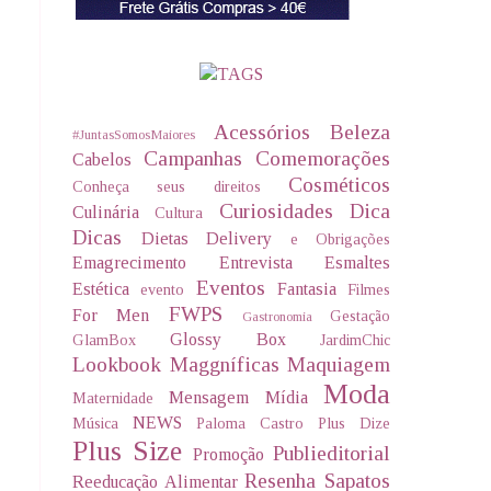
Acessórios
Beleza
#JuntasSomosMaiores
Campanhas
Comemorações
Cabelos
Cosméticos
Conheça seus direitos
Curiosidades
Dica
Culinária
Cultura
Dicas
Dietas Delivery
e Obrigações
Emagrecimento
Entrevista
Esmaltes
Eventos
Estética
Fantasia
evento
Filmes
FWPS
For Men
Gestação
Gastronomia
Glossy Box
GlamBox
JardimChic
Lookbook
Maggníficas
Maquiagem
Moda
Mensagem
Mídia
Maternidade
NEWS
Música
Paloma Castro
Plus Dize
Plus Size
Publieditorial
Promoção
Resenha
Sapatos
Reeducação Alimentar