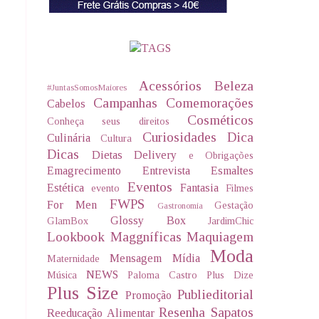
Acessórios
Beleza
#JuntasSomosMaiores
Campanhas
Comemorações
Cabelos
Cosméticos
Conheça seus direitos
Curiosidades
Dica
Culinária
Cultura
Dicas
Dietas Delivery
e Obrigações
Emagrecimento
Entrevista
Esmaltes
Eventos
Estética
Fantasia
evento
Filmes
FWPS
For Men
Gestação
Gastronomia
Glossy Box
GlamBox
JardimChic
Lookbook
Maggníficas
Maquiagem
Moda
Mensagem
Mídia
Maternidade
NEWS
Música
Paloma Castro
Plus Dize
Plus Size
Publieditorial
Promoção
Resenha
Sapatos
Reeducação Alimentar