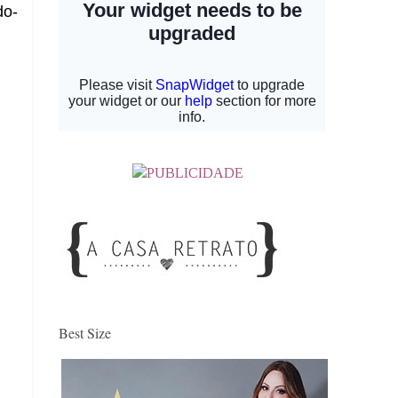
do-
Best Size