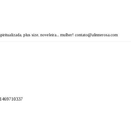
espiritualizada, plus size, noveleira... mulher! contato@alinnerosa.com
801469710337