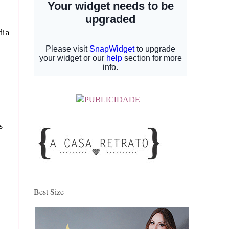
dia
s
Best Size