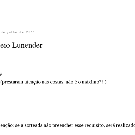
 de julho de 2011
teio Lunender
ê!
 (prestaram atenção nas costas, não é o máximo?!!)
nção: se a sorteada não preencher esse requisito, será realizad