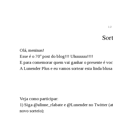
12
Sor
Olá, meninas!
Esse é o 70º post do blog!!! Uhuuuuu!!!!
E para comemorar quem vai ganhar o presente é voc
A Lunender Plus e eu vamos sortear esta linda blusa
Veja como participar:
1) Siga @alinne_rlabate e @Lunender no Twitter (ate
novo sorteio);