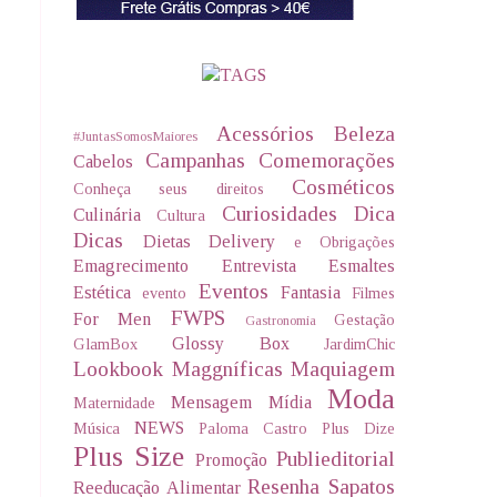
Acessórios
Beleza
#JuntasSomosMaiores
Campanhas
Comemorações
Cabelos
Cosméticos
Conheça seus direitos
Curiosidades
Dica
Culinária
Cultura
Dicas
Dietas Delivery
e Obrigações
Emagrecimento
Entrevista
Esmaltes
Eventos
Estética
Fantasia
evento
Filmes
FWPS
For Men
Gestação
Gastronomia
Glossy Box
GlamBox
JardimChic
Lookbook
Maggníficas
Maquiagem
Moda
Mensagem
Mídia
Maternidade
NEWS
Música
Paloma Castro
Plus Dize
Plus Size
Publieditorial
Promoção
Resenha
Sapatos
Reeducação Alimentar