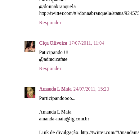
@donnabranquela
http://twitter.com/#!/donnabranquela/status/924
Responder
Ciça Oliveira
17/07/2011, 11:04
Paticipando !!!
@admcicafate
Responder
Amanda L Maia
24/07/2011, 15:23
Participandoooo...
Amanda L Maia
amanda-maia@ig.com.br
Link de divulgação: http://twitter.com/#!/manda