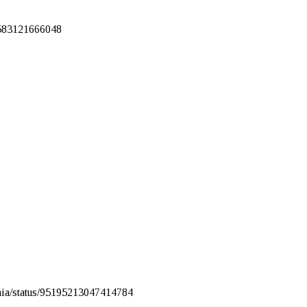
57583121666048
maia/status/95195213047414784