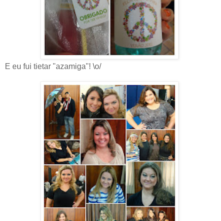
E eu fui tietar "azamiga"! \o/