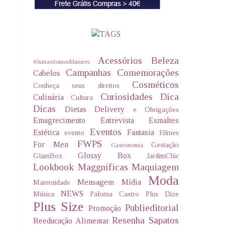
Acessórios
Beleza
#JuntasSomosMaiores
Campanhas
Comemorações
Cabelos
Cosméticos
Conheça seus direitos
Curiosidades
Dica
Culinária
Cultura
Dicas
Dietas Delivery
e Obrigações
Emagrecimento
Entrevista
Esmaltes
Eventos
Estética
Fantasia
evento
Filmes
FWPS
For Men
Gestação
Gastronomia
Glossy Box
GlamBox
JardimChic
Lookbook
Maggníficas
Maquiagem
Moda
Mensagem
Mídia
Maternidade
NEWS
Música
Paloma Castro
Plus Dize
Plus Size
Publieditorial
Promoção
Resenha
Sapatos
Reeducação Alimentar