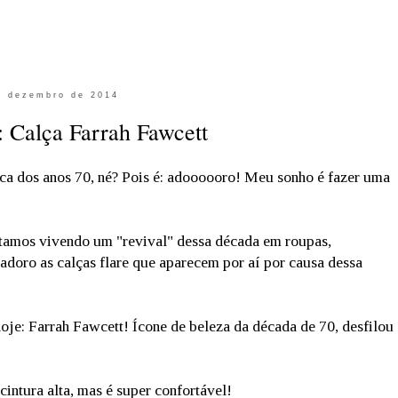
e dezembro de 2014
 Calça Farrah Fawcett
ca dos anos 70, né? Pois é: adoooooro! Meu sonho é fazer uma
stamos vivendo um "revival" dessa década em roupas,
adoro as calças flare que aparecem por aí por causa dessa
hoje: Farrah Fawcett! Ícone de beleza da década de 70, desfilou
intura alta, mas é super confortável!