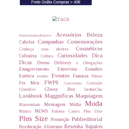
Acessórios
Beleza
#JuntasSomosMaiores
Campanhas
Comemorações
Cabelos
Cosméticos
Conheça seus direitos
Curiosidades
Dica
Culinária
Cultura
Dicas
Dietas Delivery
e Obrigações
Emagrecimento
Entrevista
Esmaltes
Eventos
Estética
Fantasia
evento
Filmes
FWPS
For Men
Gestação
Gastronomia
Glossy Box
GlamBox
JardimChic
Lookbook
Maggníficas
Maquiagem
Moda
Mensagem
Mídia
Maternidade
NEWS
Música
Paloma Castro
Plus Dize
Plus Size
Publieditorial
Promoção
Resenha
Sapatos
Reeducação Alimentar