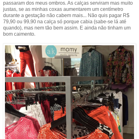
passaram dos meus ombros. As calças serviram mas muito
justas, se as minhas coxas aumentarem um centímetro
durante a gestação não cabem mais... Não quis pagar R$
79,90 ou 99,90 na calça só porque cabia (sabe-se lá até
quando), mas nem tão bem assim. E ainda não tinham um
bom caimento.