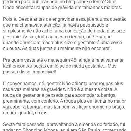
pediram para publicar aqui no blog sobre o tema? Sim!
Onde encontrar roupas de grávida em tamanhos maiores.
Pois é. Desde antes de engravidar essa já era uma questão
que me chamava a atenção, já havia pesquisado e
simplesmente não achei uma confecção de moda plus size
gestante. Assim, tudo ao mesmo tempo, né? Por que
quando anunciam moda plus size e gestante é uma coisa
ou outra. As duas juntas eu realmente não encontrei.
Pra quem veste até o manequim 48, ainda é relativamente
fácil encontrar peças em lojas de moda gestante... Mas
passou disso, impossível!
E convenhamos, né, gente? Não adianta usar roupas plus
cada vez maiores na gravidez. Não é a mesma coisa! A
roupa de gestante é pensada para acomodar a barriga
proeminente, com conforto. A roupa plus em tamanho maior,
vai caber a barriga, mas também vai ficar enorme no braço,
ombro, quadril, coxas...
Sexta-feira passada, aproveitando a emenda do feriado, fui
andar no Shopping Mooca, aqui em São Paulo, começando