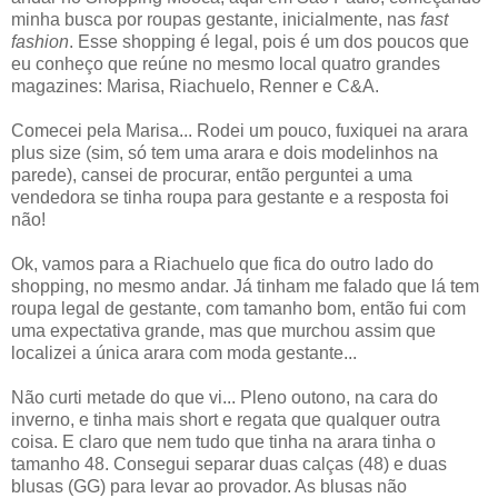
minha busca por roupas gestante, inicialmente, nas
fast
fashion
. Esse shopping é legal, pois é um dos poucos que
eu conheço que reúne no mesmo local quatro grandes
magazines: Marisa, Riachuelo, Renner e C&A.
Comecei pela Marisa... Rodei um pouco, fuxiquei na arara
plus size (sim, só tem uma arara e dois modelinhos na
parede), cansei de procurar, então perguntei a uma
vendedora se tinha roupa para gestante e a resposta foi
não!
Ok, vamos para a Riachuelo que fica do outro lado do
shopping, no mesmo andar. Já tinham me falado que lá tem
roupa legal de gestante, com tamanho bom, então fui com
uma expectativa grande, mas que murchou assim que
localizei a única arara com moda gestante...
Não curti metade do que vi... Pleno outono, na cara do
inverno, e tinha mais short e regata que qualquer outra
coisa. E claro que nem tudo que tinha na arara tinha o
tamanho 48. Consegui separar duas calças (48) e duas
blusas (GG) para levar ao provador. As blusas não