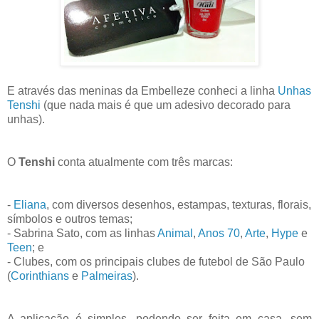
E através das meninas da Embelleze conheci a linha
Unhas
Tenshi
(que nada mais é que um adesivo decorado para
unhas)
.
O
Tenshi
conta atualmente com três
marcas:
-
Eliana
, com diversos desenhos, estampas, texturas, florais,
símbolos e outros temas;
- Sabrina Sato, com as linhas
Animal
,
Anos 70
,
Arte
,
Hype
e
Teen
;
e
- Clubes, com os principais clubes de futebol de São Paulo
(
Corinthians
e
Palmeiras
).
A aplicação é simples, podendo ser feita em casa, sem