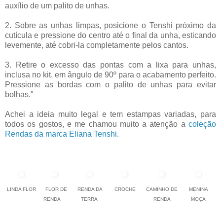
auxílio de um palito de unhas.
2. Sobre as unhas limpas, posicione o Tenshi próximo da
cutícula e pressione do centro até o final da unha, esticando
levemente, até cobri-la completamente pelos cantos.
3. Retire o excesso das pontas com a lixa para unhas,
inclusa no kit, em ângulo de 90º para o acabamento perfeito.
Pressione as bordas com o palito de unhas para evitar
bolhas."
Achei a ideia muito legal e tem estampas variadas, para
todos os gostos, e me chamou muito a atenção a
coleção
Rendas da marca Eliana Tenshi
.
LINDA FLOR
FLOR DE
RENDA DA
CROCHE
CAMINHO DE
MENINA
RENDA
TERRA
RENDA
MOÇA