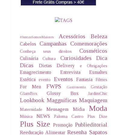
Acessórios
Beleza
#JuntasSomosMaiores
Campanhas
Comemorações
Cabelos
Cosméticos
Conheça seus direitos
Curiosidades
Dica
Culinária
Cultura
Dicas
Dietas Delivery
e Obrigações
Emagrecimento
Entrevista
Esmaltes
Eventos
Estética
Fantasia
evento
Filmes
FWPS
For Men
Gestação
Gastronomia
Glossy Box
GlamBox
JardimChic
Lookbook
Maggníficas
Maquiagem
Moda
Mensagem
Mídia
Maternidade
NEWS
Música
Paloma Castro
Plus Dize
Plus Size
Publieditorial
Promoção
Resenha
Sapatos
Reeducação Alimentar