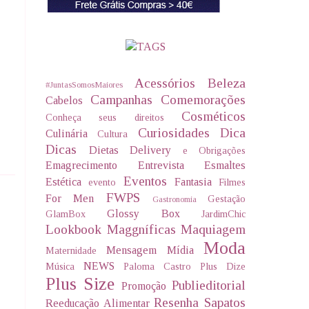
Acessórios
Beleza
#JuntasSomosMaiores
Campanhas
Comemorações
Cabelos
Cosméticos
Conheça seus direitos
Curiosidades
Dica
Culinária
Cultura
Dicas
Dietas Delivery
e Obrigações
Emagrecimento
Entrevista
Esmaltes
Eventos
Estética
Fantasia
evento
Filmes
FWPS
For Men
Gestação
Gastronomia
Glossy Box
GlamBox
JardimChic
Lookbook
Maggníficas
Maquiagem
Moda
Mensagem
Mídia
Maternidade
NEWS
Música
Paloma Castro
Plus Dize
Plus Size
Publieditorial
Promoção
Resenha
Sapatos
Reeducação Alimentar