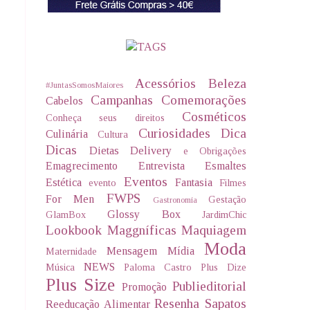
Acessórios
Beleza
#JuntasSomosMaiores
Campanhas
Comemorações
Cabelos
Cosméticos
Conheça seus direitos
Curiosidades
Dica
Culinária
Cultura
Dicas
Dietas Delivery
e Obrigações
Emagrecimento
Entrevista
Esmaltes
Eventos
Estética
Fantasia
evento
Filmes
FWPS
For Men
Gestação
Gastronomia
Glossy Box
GlamBox
JardimChic
Lookbook
Maggníficas
Maquiagem
Moda
Mensagem
Mídia
Maternidade
NEWS
Música
Paloma Castro
Plus Dize
Plus Size
Publieditorial
Promoção
Resenha
Sapatos
Reeducação Alimentar