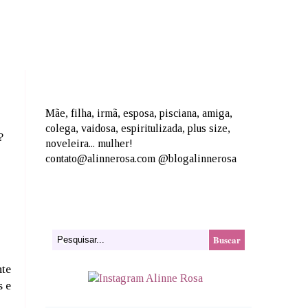
Mãe, filha, irmã, esposa, pisciana, amiga,
colega, vaidosa, espiritulizada, plus size,
?
noveleira... mulher!
contato@alinnerosa.com @blogalinnerosa
nte
s e