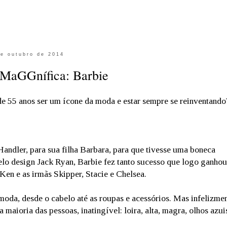
de outubro de 2014
 MaGGnífica: Barbie
de 55 anos ser um ícone da moda e estar sempre se reinventando
 Handler, para sua filha Barbara, para que tivesse uma boneca
elo design Jack Ryan, Barbie fez tanto sucesso que logo ganhou
en e as irmãs Skipper, Stacie e Chelsea.
da, desde o cabelo até as roupas e acessórios. Mas infelizme
maioria das pessoas, inatingível: loira, alta, magra, olhos azui