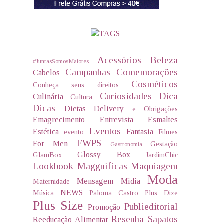
Acessórios
Beleza
#JuntasSomosMaiores
Campanhas
Comemorações
Cabelos
Cosméticos
Conheça seus direitos
Curiosidades
Dica
Culinária
Cultura
Dicas
Dietas Delivery
e Obrigações
Emagrecimento
Entrevista
Esmaltes
Eventos
Estética
Fantasia
evento
Filmes
FWPS
For Men
Gestação
Gastronomia
Glossy Box
GlamBox
JardimChic
Lookbook
Maggníficas
Maquiagem
Moda
Mensagem
Mídia
Maternidade
NEWS
Música
Paloma Castro
Plus Dize
Plus Size
Publieditorial
Promoção
Resenha
Sapatos
Reeducação Alimentar