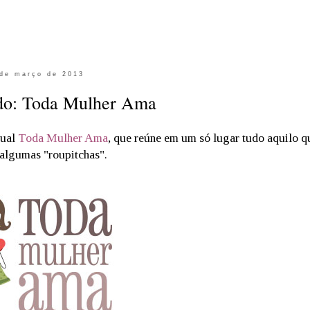
de março de 2013
do: Toda Mulher Ama
tual
Toda Mulher Ama
, que reúne em um só lugar tudo aquilo q
 algumas "roupitchas".