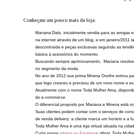
Conheçam um pouco mais da loja:
Mariana Dato, inicialmente vendia para as amigas e
na internet através de um blog, e em janeiro/2011 
descontraída e peças exclusivas seguindo as tendê
básica à acessórios do momento.
Buscando sempre aprimoramento, Mariana resolveu in
no segmento da moda.
No ano de 2012 sua prima Mirena Onofre entrou para
que logo
cresceu e precisou de um novo nome e es
Atualmente com o nome Toda Mulher Ama, disponibi
do e-commerce.
O diferencial proposto por Mariana e Mirena está n
Suas clientes podem contar com o serviços de con
de venda delivery: a cliente marca um horário e a lo
Toda Mulher Ama é uma loja virtual situada na cida
Curta nossa
página no Facebook
afinal, Toda Mulh