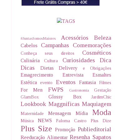
Acessórios
Beleza
#JuntasSomosMaiores
Campanhas
Comemorações
Cabelos
Cosméticos
Conheça seus direitos
Curiosidades
Dica
Culinária
Cultura
Dicas
Dietas Delivery
e Obrigações
Emagrecimento
Entrevista
Esmaltes
Eventos
Estética
Fantasia
evento
Filmes
FWPS
For Men
Gestação
Gastronomia
Glossy Box
GlamBox
JardimChic
Lookbook
Maggníficas
Maquiagem
Moda
Mensagem
Mídia
Maternidade
NEWS
Música
Paloma Castro
Plus Dize
Plus Size
Publieditorial
Promoção
Resenha
Sapatos
Reeducação Alimentar