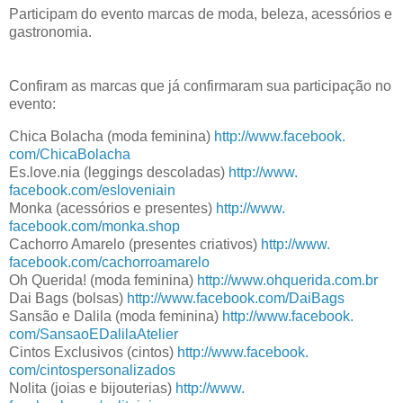
Participam do evento marcas de moda, beleza, acessórios e
gastronomia.
Confiram as marcas que já confirmaram sua participação no
evento:
Chica Bolacha (moda feminina)
http://www.facebook.
com/ChicaBolacha
Es.love.nia (leggings descoladas)
http://www.
facebook.com/esloveniain
Monka (acessórios e presentes)
http://www.
facebook.com/monka.shop
Cachorro Amarelo (presentes criativos)
http://www.
facebook.com/cachorroamarelo
Oh Querida! (moda feminina)
http://www.
ohquerida.com.br
Dai Bags (bolsas)
http://www.facebook.
com/DaiBags
Sansão e Dalila (moda feminina)
http://www.facebook.
com/SansaoEDalilaAtelier
Cintos Exclusivos (cintos)
http://www.facebook.
com/cintospersonalizados
Nolita (joias e bijouterias)
http://www.