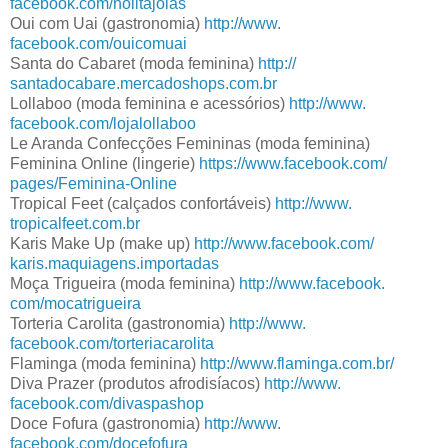
facebook.com/nolitajoias
Oui com Uai (gastronomia)
http://www.
facebook.com/ouicomuai
Santa do Cabaret (moda feminina)
http://
santadocabare.mercadoshops.
com.br
Lollaboo (moda feminina e acessórios)
http://www.
facebook.com/lojalollaboo
Le Aranda Confecções Femininas (moda feminina)
Feminina Online (lingerie)
https://www.facebook.com/
pages/Feminina-Online
Tropical Feet (calçados confortáveis)
http://www.
tropicalfeet.com.br
Karis Make Up (make up)
http://www.facebook.com/
karis.maquiagens.importadas
Moça Trigueira (moda feminina)
http://www.facebook.
com/mocatrigueira
Torteria Carolita (gastronomia)
http://www.
facebook.com/torteriacarolita
Flaminga (moda feminina)
http://www.flaminga.com.br/
Diva Prazer (produtos afrodisíacos)
http://www.
facebook.com/divaspashop
Doce Fofura (gastronomia)
http://www.
facebook.com/docefofura