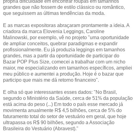
própria dificuldade em encontrar roupas em tamanhos
grandes que não fossem de estilo clássico ou romântico,
que seguissem as últimas tendências da moda.
E as marcas expositoras abraçaram prontamente a ideia. A
criadora da marca Elovenia Leggings, Caroline
Malinowski,
por
exemplo, vê no projeto
"uma oportunidade
de ampliar conceitos, quebrar paradigmas e expandir
profissionalmente. Eu já produzia leggings em tamanhos
grandes, mas a partir da oportunidade de participar do
Bazar POP Plus Size, comecei a trabalhar com um nicho
maior, me especializando em tamanhos específicos, ampliei
meu público e aumentei a produção. Hoje é o bazar que
participo que mais me dá retorno financeiro".
E olha só que interessantes esses dados: "No Brasil,
segundo o Ministério da Saúde, cerca de 51% da população
está acima do peso (...) Em todo o país esse mercado já
movimenta anualmente R$ 4,5 bilhões, cerca de 5% do
faturamento total do setor de vestuário em geral, que hoje
ultrapassa os R$ 90 bilhões, segundo a Associação
Brasileira do Vestuário (Abravest)."