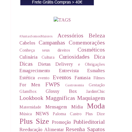
Acessórios
Beleza
#JuntasSomosMaiores
Campanhas
Comemorações
Cabelos
Cosméticos
Conheça seus direitos
Curiosidades
Dica
Culinária
Cultura
Dicas
Dietas Delivery
e Obrigações
Emagrecimento
Entrevista
Esmaltes
Eventos
Estética
Fantasia
evento
Filmes
FWPS
For Men
Gestação
Gastronomia
Glossy Box
GlamBox
JardimChic
Lookbook
Maggníficas
Maquiagem
Moda
Mensagem
Mídia
Maternidade
NEWS
Música
Paloma Castro
Plus Dize
Plus Size
Publieditorial
Promoção
Resenha
Sapatos
Reeducação Alimentar