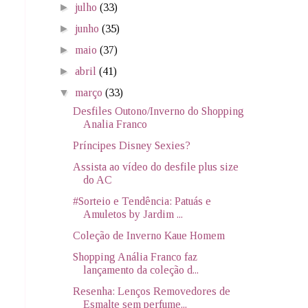
►
julho
(33)
►
junho
(35)
►
maio
(37)
►
abril
(41)
▼
março
(33)
Desfiles Outono/Inverno do Shopping
Analia Franco
Príncipes Disney Sexies?
Assista ao vídeo do desfile plus size
do AC
#Sorteio e Tendência: Patuás e
Amuletos by Jardim ...
Coleção de Inverno Kaue Homem
Shopping Anália Franco faz
lançamento da coleção d...
Resenha: Lenços Removedores de
Esmalte sem perfume...