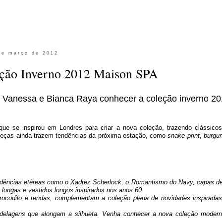
de março de 2012
ção Inverno 2012 Maison SPA
s Vanessa e Bianca Raya conhecer a coleção inverno 2
u que se inspirou em Londres para criar a nova coleção, trazendo clássico
 peças ainda trazem tendências da próxima estação, como
snake print
,
burgu
dências etéreas como o Xadrez Scherlock, o Romantismo do Navy, capas de
s longas e vestidos longos inspirados nos anos 60.
rocodilo e rendas; complementam a coleção plena de novidades inspirada
odelagens que alongam a silhueta. Venha conhecer a nova coleção moder