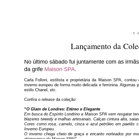
6 
Lançamento da Cole
No último sábado fui juntamente com as irmã
da grife
Maison SPA
.
Carla Folloni, estilista e proprietária da Maison SPA, conto
inverno europeu de forma muito delicada e feminina. Algumas
estilo Chanel, etc.
Confira o
release
da coleção:
“
O Glam de Londres: Etéreo e Elegante
Em busca do Espírito Londrino a Maison SPA vem resgatar ten
blazeres tweedy e malhas artesanais. Calças cintura alta, saia
Cores como rosa, camelo, cinza e azul petróleo em paetês c
Inverno Europeu.
O inverno chega cheio de graça e encanto norteados por m
glamourosa da Maison SPA!
”