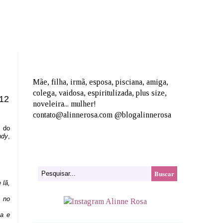
Mãe, filha, irmã, esposa, pisciana, amiga,
colega, vaidosa, espiritulizada, plus size,
012
noveleira... mulher!
contato@alinnerosa.com @blogalinnerosa
s do
ndy
,
 lã,
s no
na e