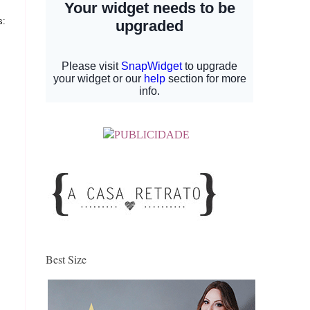
s:
Best Size