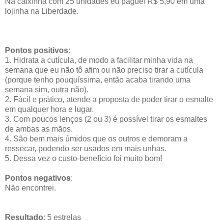
Na caixinha com 25 unidades eu paguei R$
5,90 em uma
lojinha na Liberdade.
Pontos positivos
:
1. Hidrata a cutícula, de modo a facilitar minha vida na
semana que eu não tô afim ou não preciso tirar a cutícula
(porque tenho pouquíssima, então acaba tirando uma
semana sim, outra não).
2. Fácil e prático, atende a proposta de poder tirar o esmalte
em qualquer hora e lugar.
3. Com poucos lenços (2 ou 3) é possível tirar os esmaltes
de ambas as mãos.
4. São bem mais úmidos que os outros e demoram a
ressecar, podendo ser usados em mais unhas.
5. Dessa vez o custo-benefício foi muito bom!
Pontos negativos
:
Não encontrei.
Resultado
: 5 estrelas