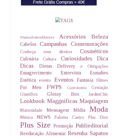
Acessórios
Beleza
#JuntasSomosMaiores
Campanhas
Comemorações
Cabelos
Cosméticos
Conheça seus direitos
Curiosidades
Dica
Culinária
Cultura
Dicas
Dietas Delivery
e Obrigações
Emagrecimento
Entrevista
Esmaltes
Eventos
Estética
Fantasia
evento
Filmes
FWPS
For Men
Gestação
Gastronomia
Glossy Box
GlamBox
JardimChic
Lookbook
Maggníficas
Maquiagem
Moda
Mensagem
Mídia
Maternidade
NEWS
Música
Paloma Castro
Plus Dize
Plus Size
Publieditorial
Promoção
Resenha
Sapatos
Reeducação Alimentar