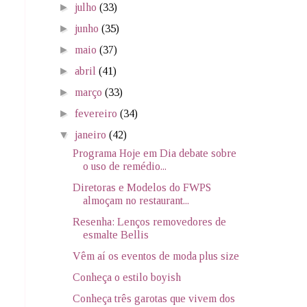
►
julho
(33)
►
junho
(35)
►
maio
(37)
►
abril
(41)
►
março
(33)
►
fevereiro
(34)
▼
janeiro
(42)
Programa Hoje em Dia debate sobre
o uso de remédio...
Diretoras e Modelos do FWPS
almoçam no restaurant​...
Resenha: Lenços removedores de
esmalte Bellis
Vêm aí os eventos de moda plus size
Conheça o estilo boyish
Conheça três garotas que vivem dos