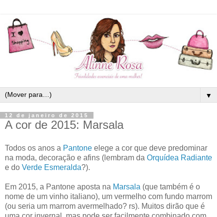
▼
12 de janeiro de 2015
A cor de 2015: Marsala
Todos os anos a
Pantone
elege a cor que deve predominar
na moda, decoração e afins (lembram da
Orquídea Radiante
e do
Verde Esmeralda
?).
Em 2015, a Pantone aposta na
Marsala
(que também é o
nome de um vinho italiano), um vermelho com fundo marrom
(ou seria um marrom avermelhado? rs). Muitos dirão que é
uma cor invernal, mas pode ser facilmente combinado com