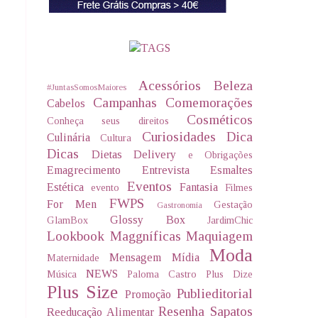
Acessórios
Beleza
#JuntasSomosMaiores
Campanhas
Comemorações
Cabelos
Cosméticos
Conheça seus direitos
Curiosidades
Dica
Culinária
Cultura
Dicas
Dietas Delivery
e Obrigações
Emagrecimento
Entrevista
Esmaltes
Eventos
Estética
Fantasia
evento
Filmes
FWPS
For Men
Gestação
Gastronomia
Glossy Box
GlamBox
JardimChic
Lookbook
Maggníficas
Maquiagem
Moda
Mensagem
Mídia
Maternidade
NEWS
Música
Paloma Castro
Plus Dize
Plus Size
Publieditorial
Promoção
Resenha
Sapatos
Reeducação Alimentar