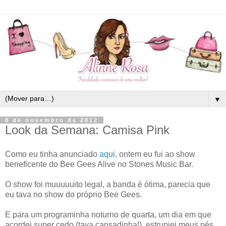
▼
8 de novembro de 2012
Look da Semana: Camisa Pink
Como eu tinha anunciado
aqui
, ontem eu fui ao show
beneficente do Bee Gees Alive no Stones Music Bar.
O show foi muuuuuito legal, a banda é ótima, parecia que
eu tava no show do próprio Bee Gees.
E para um programinha noturno de quarta, um dia em que
acordei super cedo (tava cansadinha!), estrupiei meus pés